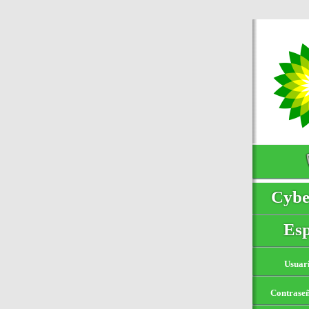
Cybe
Es
Usuar
Contrase